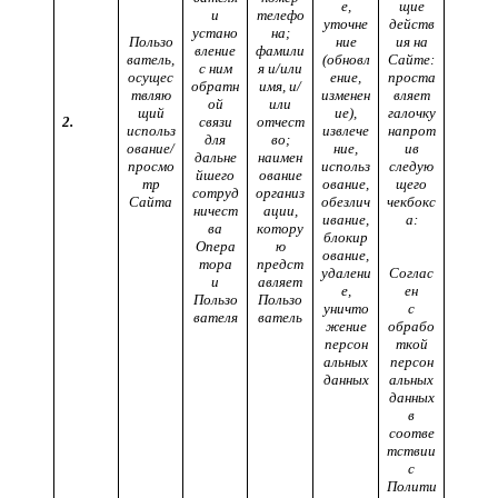
е,
щие
и
телефо
уточне
действ
устано
на;
Пользо
ние
ия на
вление
фамили
ватель,
(обновл
Сайте:
с ним
я и/или
осущес
ение,
проста
обратн
имя, и/
твляю
изменен
вляет
ой
или
щий
ие),
галочку
2.
связи
отчест
использ
извлече
напрот
для
во;
ование/
ние,
ив
дальне
наимен
просмо
использ
следую
йшего
ование
тр
ование,
щего
сотруд
организ
Сайта
обезлич
чекбокс
ничест
ации,
ивание,
а:
ва
котору
блокир
Опера
ю
ование,
тора
предст
удалени
Соглас
и
авляет
е,
ен
Пользо
Пользо
уничто
с
вателя
ватель
жение
обрабо
персон
ткой
альных
персон
данных
альных
данных
в
соотве
тствии
с
Полити