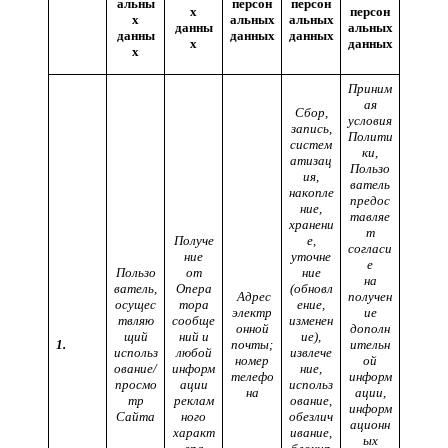
альны
персон
персон
х
персон
х
альных
альных
данны
альных
данны
данных
данных
х
данных
х
Приним
ая
Сбор,
условия
запись,
Полити
систем
ки,
атизац
Пользо
ия,
ватель
накопле
предос
ние,
тавляе
хранени
т
Получе
е,
согласи
ние
уточне
е
Пользо
от
ние
на
ватель,
Опера
(обновл
Адрес
получен
осущес
тора
ение,
электр
ие
твляю
сообще
изменен
онной
дополн
щий
ний и
ие),
1.
почты;
ительн
использ
любой
извлече
номер
ой
ование/
информ
ние,
телефо
информ
просмо
ации
использ
на
ации,
тр
реклам
ование,
информ
Сайта
ного
обезлич
ационн
характ
ивание,
ых