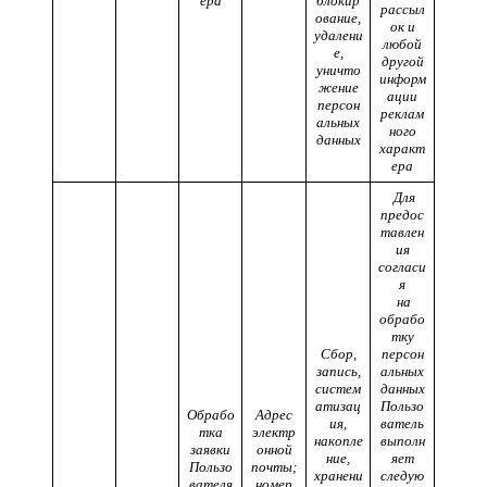
ера
блокир
рассыл
ование,
ок и
удалени
любой
е,
другой
уничто
информ
жение
ации
персон
реклам
альных
ного
данных
характ
ера
Для
предос
тавлен
ия
согласи
я
на
обрабо
тку
Сбор,
персон
запись,
альных
систем
данных
атизац
Пользо
Обрабо
Адрес
ия,
ватель
тка
электр
накопле
выполн
заявки
онной
ние,
яет
Пользо
почты;
хранени
следую
вателя
номер