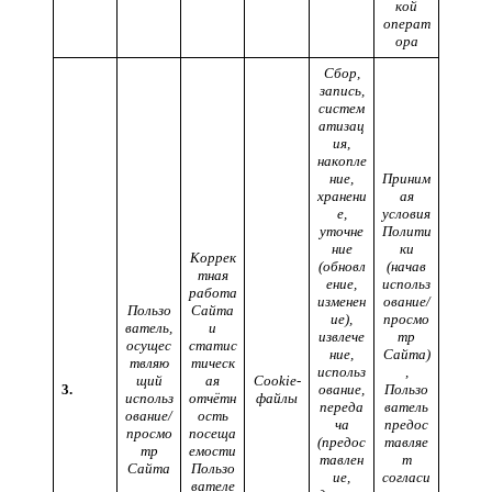
кой
операт
ора
Сбор,
запись,
систем
атизац
ия,
накопле
ние,
Приним
хранени
ая
е,
условия
уточне
Полити
ние
ки
Коррек
(обновл
(начав
тная
ение,
использ
работа
изменен
ование/
Пользо
Сайта
ие),
просмо
ватель,
и
извлече
тр
осущес
статис
ние,
Сайта)
твляю
тическ
использ
,
щий
ая
Сookie-
3.
ование,
Пользо
использ
отчётн
файлы
переда
ватель
ование/
ость
ча
предос
просмо
посеща
(предос
тавляе
тр
емости
тавлен
т
Сайта
Пользо
ие,
согласи
вателе