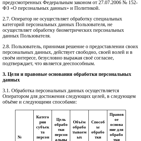
предусмотренных Федеральным законом от 27.07.2006 № 152-
ФЗ «О персональных данных» и Политикой.
2.7. Оператор не осуществляет обработку специальных
категорий персональных данных Пользователя, не
осуществляет обработку биометрических персональных
данных Пользователя.
2.8. Пользователь, принимая решение о предоставлении своих
персональных данных, действует свободно, своей волей и в
своём интересе, безусловно выражая своё согласие,
подтверждает, что является дееспособным.
3. Цели и правовые основания обработки персональных
данных
3.1. Обработка персональных данных осуществляется
Оператором для достижения следующих целей, в следующем
объёме и следующими способами:
Правов
Катего
Цель
ое
рия
Объём
Способ
обрабо
основа
субъек
обраба
ы
тки
ние
для
та
тываем
обрабо
персон
обрабо
№
персон
ых
тки
альны
тки